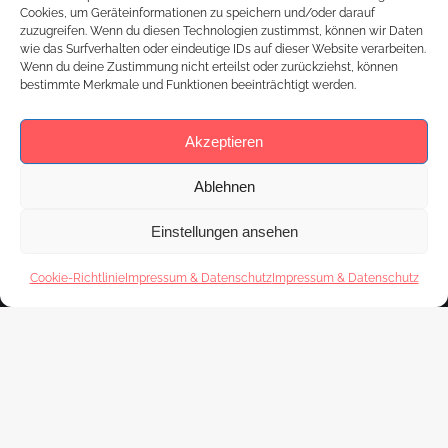
Jugend & Inklusion – ein hochaktuelles und
Cookies, um Geräteinformationen zu speichern und/oder darauf
zuzugreifen. Wenn du diesen Technologien zustimmst, können wir Daten
wichtiges Thema. Erfahre jetzt mehr darüber!
wie das Surfverhalten oder eindeutige IDs auf dieser Website verarbeiten.
Wenn du deine Zustimmung nicht erteilst oder zurückziehst, können
bestimmte Merkmale und Funktionen beeinträchtigt werden.
Akzeptieren
Ablehnen
Einstellungen ansehen
Cookie-Richtlinie
Impressum & Datenschutz
Impressum & Datenschutz
Footer