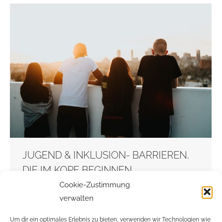
JUGEND & INKLUSION- BARRIEREN,
DIE IM KOPF BEGINNEN
Cookie-Zustimmung
AntidiskriminierungsstelleHN
,
Beratung
,
verwalten
Jugendverbandsarbeit
Von
admin
11. Februar 2022
Um dir ein optimales Erlebnis zu bieten, verwenden wir Technologien wie