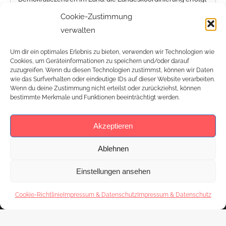
über die Jugendstiftung, im Auftrag des Ministeriums für
Cookie-Zustimmung
Soziales und Integration und gefördert vom
verwalten
Bundesministerium für Familie, Senioren, Frauen und Jugend
Um dir ein optimales Erlebnis zu bieten, verwenden wir Technologien wie
im Rahmen des Bundesprogramms Demokratie leben.
Cookies, um Geräteinformationen zu speichern und/oder darauf
zuzugreifen. Wenn du diesen Technologien zustimmst, können wir Daten
wie das Surfverhalten oder eindeutige IDs auf dieser Website verarbeiten.
Wenn du deine Zustimmung nicht erteilst oder zurückziehst, können
bestimmte Merkmale und Funktionen beeinträchtigt werden.
Akzeptieren
Ablehnen
Einstellungen ansehen
Cookie-Richtlinie
Impressum & Datenschutz
Impressum & Datenschutz