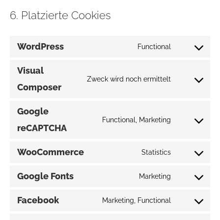
6. Platzierte Cookies
WordPress
Functional
Consent
to
Visual
Zweck wird noch ermittelt
service
Consent
Composer
wordpress
to
Google
service
Functional, Marketing
visual-
Consent
reCAPTCHA
composer
to
WooCommerce
Statistics
service
Consent
google-
to
Google Fonts
Marketing
recaptcha
Consent
service
to
woocommer
Facebook
Marketing, Functional
Consent
service
to