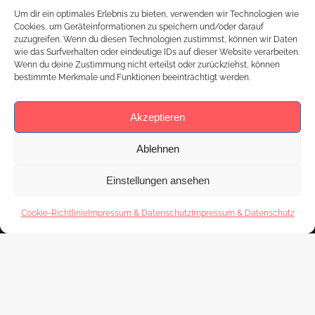
LGBTQIA*+Bewegung. Um ihn herum gruppiert sich
Um dir ein optimales Erlebnis zu bieten, verwenden wir Technologien wie
der Pride Month Juni mit seinen vielen Aktionen,
Cookies, um Geräteinformationen zu speichern und/oder darauf
zuzugreifen. Wenn du diesen Technologien zustimmst, können wir Daten
Demonstrationen und…
wie das Surfverhalten oder eindeutige IDs auf dieser Website verarbeiten.
Wenn du deine Zustimmung nicht erteilst oder zurückziehst, können
bestimmte Merkmale und Funktionen beeinträchtigt werden.
Akzeptieren
Ablehnen
Einstellungen ansehen
Cookie-Richtlinie
Impressum & Datenschutz
Impressum & Datenschutz
Footer