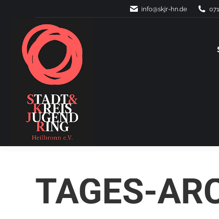
info@skjr-hn.de
071
TAGES-AR