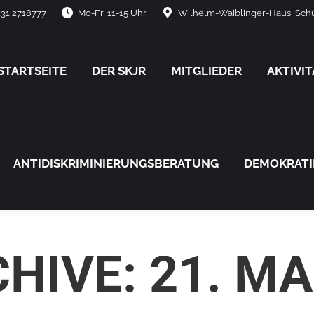
31 2718777
Mo-Fr, 11-15 Uhr
Wilhelm-Waiblinger-Haus, Schü
STARTSEITE
DER SKJR
MITGLIEDER
AKTIVI
STARTSEITE
DER SKJR
MITGLIEDER
AKTIVI
ANTIDISKRIMINIERUNGSBERATUNG
DEMOKRAT
ANTIDISKRIMINIERUNGSBERATUNG
DEMOKRAT
CHIVE:
21. MA