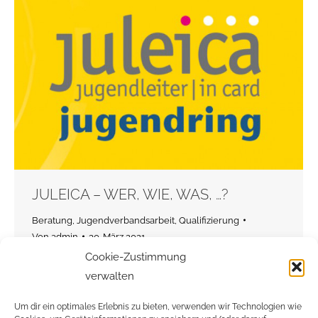
JULEICA – WER, WIE, WAS, …?
Beratung
,
Jugendverbandsarbeit
,
Qualifizierung
Von
admin
30. März 2021
Cookie-Zustimmung
Ein Blogeintrag über die Jugendleiter/in-Card
verwalten
(JuLeiCa).
Was es damit auf sich hat, was man dabei lernt und
Um dir ein optimales Erlebnis zu bieten, verwenden wir Technologien wie