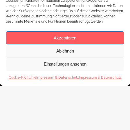
vor allem: warum du beim nächsten Mal dabei sein
Cookies, um Geräteinformationen zu speichern und/oder darauf
zuzugreifen. Wenn du diesen Technologien zustimmst, können wir Daten
solltest.
wie das Surfverhalten oder eindeutige IDs auf dieser Website verarbeiten.
Wenn du deine Zustimmung nicht erteilst oder zurückziehst, können
bestimmte Merkmale und Funktionen beeinträchtigt werden.
Akzeptieren
Ablehnen
Einstellungen ansehen
Cookie-Richtlinie
Impressum & Datenschutz
Impressum & Datenschutz
Footer