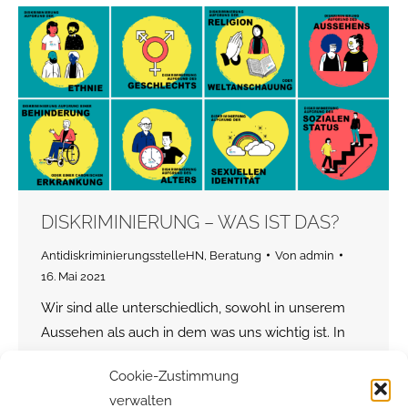
DISKRIMINIERUNG – WAS IST DAS?
AntidiskriminierungsstelleHN
,
Beratung
Von
admin
16. Mai 2021
Wir sind alle unterschiedlich, sowohl in unserem
Aussehen als auch in dem was uns wichtig ist. In
jeder Gesellschaft gibt es eine Vorstellung davon,
Cookie-Zustimmung
was als „normal“ gilt. Dieses „Normal“ entspricht
verwalten
meistens nicht dem, was die Mehrheit an