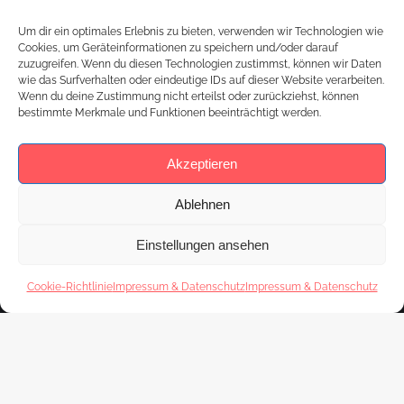
Merkmalen mitbringt, aber es ist das, was die
Um dir ein optimales Erlebnis zu bieten, verwenden wir Technologien wie
Mehrheit „glaubt“, was „normal“ sein sollte. In
Cookies, um Geräteinformationen zu speichern und/oder darauf
zuzugreifen. Wenn du diesen Technologien zustimmst, können wir Daten
Deutschland ist…
wie das Surfverhalten oder eindeutige IDs auf dieser Website verarbeiten.
Wenn du deine Zustimmung nicht erteilst oder zurückziehst, können
bestimmte Merkmale und Funktionen beeinträchtigt werden.
Akzeptieren
Ablehnen
Einstellungen ansehen
Cookie-Richtlinie
Impressum & Datenschutz
Impressum & Datenschutz