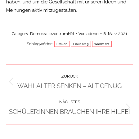
haben, und um die Gesellschaft mit unseren Ideen und
Meinungen aktiv mitzugestalten.
Category:
DemokratiezentrumHN
Von
admin
8. März 2021
Schlagwörter:
Frauen
Frauentag
Wahlrecht
KOMMENTARNAVIGATION
ZURÜCK
WAHLALTER SENKEN – ALT GENUG
Vorheriger
Beitrag:
NÄCHSTES
SCHÜLER:INNEN BRAUCHEN IHRE HILFE!
Nächster
Beitrag: