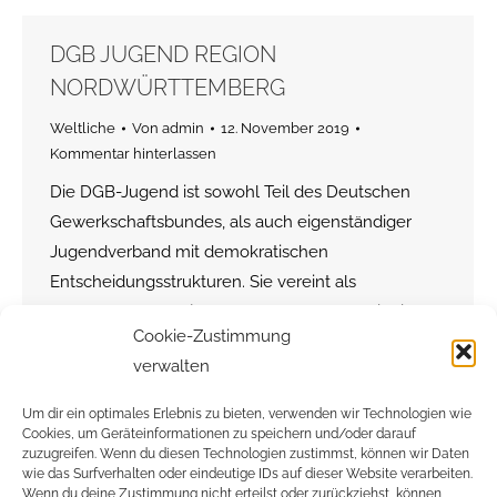
DGB JUGEND REGION
NORDWÜRTTEMBERG
Weltliche
Von
admin
12. November 2019
Kommentar hinterlassen
Die DGB-Jugend ist sowohl Teil des Deutschen
Gewerkschaftsbundes, als auch eigenständiger
Jugendverband mit demokratischen
Entscheidungsstrukturen. Sie vereint als
Dachverband alle jungen Gewerkschaftsmitglieder
Cookie-Zustimmung
bis zum Alter von 27 Jahren der acht DGB-
verwalten
Gewerkschaften
Um dir ein optimales Erlebnis zu bieten, verwenden wir Technologien wie
Cookies, um Geräteinformationen zu speichern und/oder darauf
zuzugreifen. Wenn du diesen Technologien zustimmst, können wir Daten
wie das Surfverhalten oder eindeutige IDs auf dieser Website verarbeiten.
←
1
…
8
9
10
11
12
→
Wenn du deine Zustimmung nicht erteilst oder zurückziehst, können