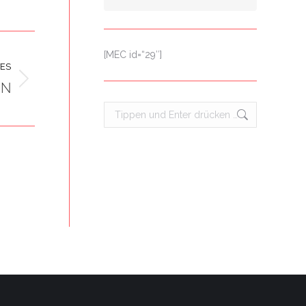
[MEC id=“29″]
ES
NN
Search: