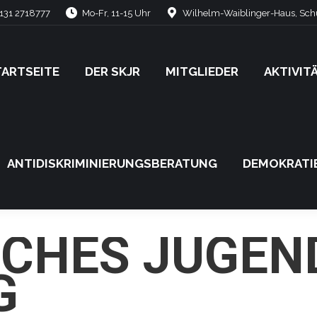
131 2718777
Mo-Fr, 11-15 Uhr
Wilhelm-Waiblinger-Haus, Schü
TARTSEITE
DER SKJR
MITGLIEDER
AKTIVIT
TARTSEITE
DER SKJR
MITGLIEDER
AKTIVIT
ANTIDISKRIMINIERUNGSBERATUNG
DEMOKRATI
ANTIDISKRIMINIERUNGSBERATUNG
DEMOKRATI
SCHES JUGE
G