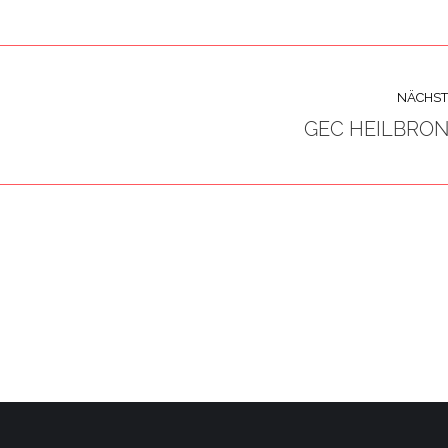
NÄCHST
GEC HEILBRO
Next
project: