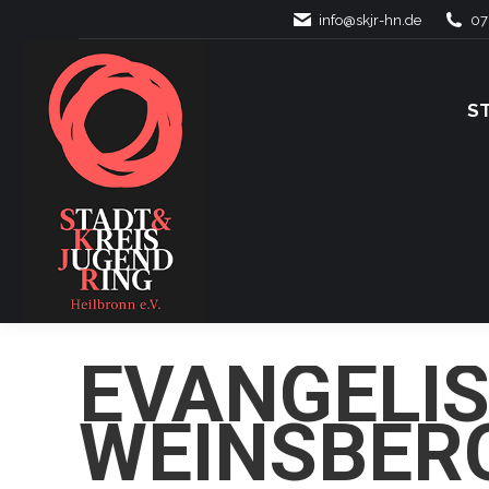
info@skjr-hn.de
07
S
S
EVANGELI
WEINSBER