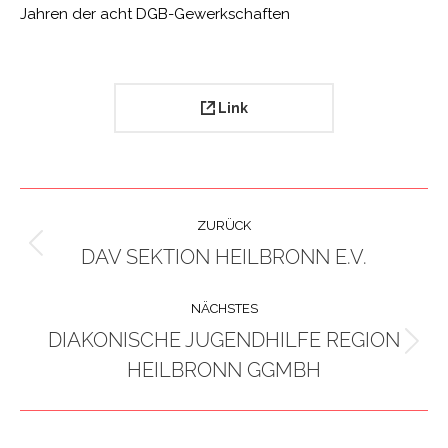
Jahren der acht DGB-Gewerkschaften
Link
PROJECT
ZURÜCK
NAVIGATION
DAV SEKTION HEILBRONN E.V.
Previous
project:
NÄCHSTES
DIAKONISCHE JUGENDHILFE REGION
Next
HEILBRONN GGMBH
project: