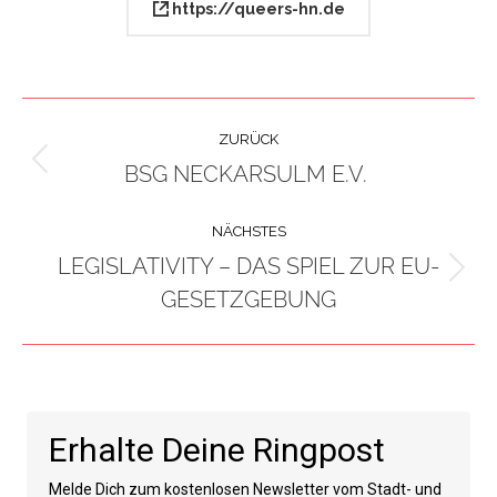
https://queers-hn.de
PROJECT
ZURÜCK
NAVIGATION
BSG NECKARSULM E.V.
Previous
project:
NÄCHSTES
LEGISLATIVITY – DAS SPIEL ZUR EU-
Next
GESETZGEBUNG
project:
Erhalte Deine Ringpost
Melde Dich zum kostenlosen Newsletter vom Stadt- und