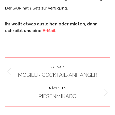
Der SKJR hat 2 Sets zur Verfügung.
Ihr wollt etwas ausleihen oder mieten, dann
schreibt uns eine
E-Mail
.
PROJECT
ZURÜCK
NAVIGATION
MOBILER COCKTAIL-ANHÄNGER
Previous
project:
NÄCHSTES
RIESENMIKADO
Next
project: