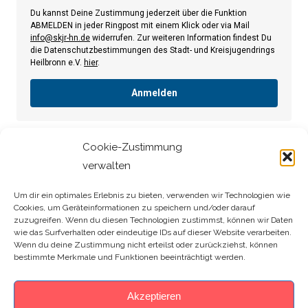
Du kannst Deine Zustimmung jederzeit über die Funktion
ABMELDEN in jeder Ringpost mit einem Klick oder via Mail
info@skjr-hn.de
widerrufen. Zur weiteren Information findest Du
die Datenschutzbestimmungen des Stadt- und Kreisjugendrings
Heilbronn e.V.
hier
.
Anmelden
Cookie-Zustimmung
verwalten
[MEC id=“29″]
Um dir ein optimales Erlebnis zu bieten, verwenden wir Technologien wie
Cookies, um Geräteinformationen zu speichern und/oder darauf
Search:
zuzugreifen. Wenn du diesen Technologien zustimmst, können wir Daten
wie das Surfverhalten oder eindeutige IDs auf dieser Website verarbeiten.
Wenn du deine Zustimmung nicht erteilst oder zurückziehst, können
bestimmte Merkmale und Funktionen beeinträchtigt werden.
Akzeptieren