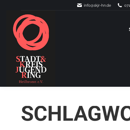
info@skjr-hn.de
071
SCHLAGWO