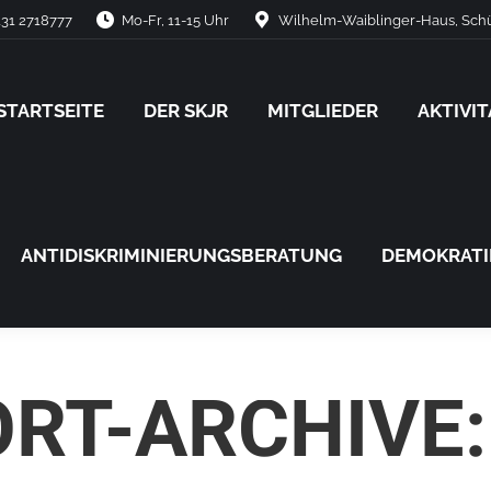
31 2718777
Mo-Fr, 11-15 Uhr
Wilhelm-Waiblinger-Haus, Schü
STARTSEITE
DER SKJR
MITGLIEDER
AKTIVI
STARTSEITE
DER SKJR
MITGLIEDER
AKTIVI
ANTIDISKRIMINIERUNGSBERATUNG
DEMOKRAT
ANTIDISKRIMINIERUNGSBERATUNG
DEMOKRAT
RT-ARCHIVE