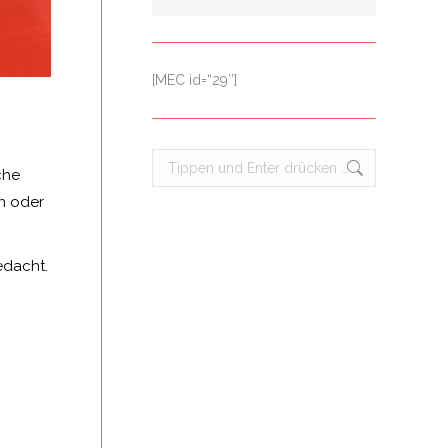
[MEC id=“29″]
Search:
che
en oder
edacht.