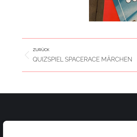
PROJECT
ZURÜCK
NAVIGATION
QUIZSPIEL SPACERACE MÄRCHEN
Previous
project: