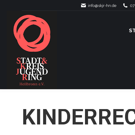
info@skjr-hn.de
07
S
S
KINDERREC