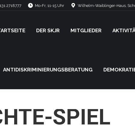
131 2718777
Mo-Fr, 11-15 Uhr
Wilhelm-Waiblinger-Haus, Schü
TARTSEITE
DER SKJR
MITGLIEDER
AKTIVIT
TARTSEITE
DER SKJR
MITGLIEDER
AKTIVIT
ANTIDISKRIMINIERUNGSBERATUNG
DEMOKRATI
ANTIDISKRIMINIERUNGSBERATUNG
DEMOKRATI
HTE-SPIEL